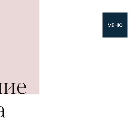
МЕНЮ
ние
а