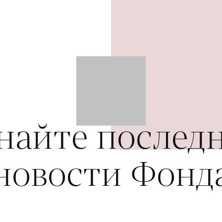
найте послед
новости Фонд