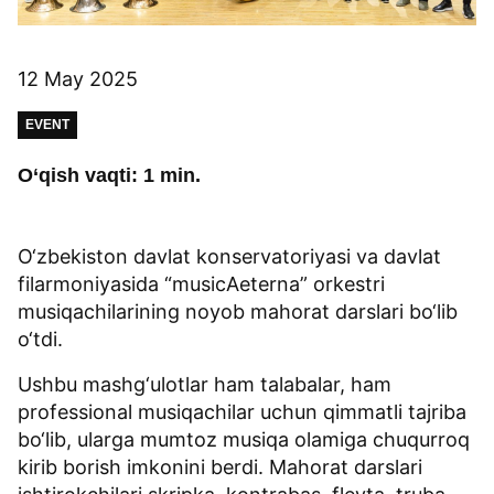
12 May 2025
EVENT
O‘qish vaqti: 1 min.
O‘zbekiston davlat konservatoriyasi va davlat
filarmoniyasida “musicAeterna” orkestri
musiqachilarining noyob mahorat darslari bo‘lib
o‘tdi.
Ushbu mashg‘ulotlar ham talabalar, ham
professional musiqachilar uchun qimmatli tajriba
bo‘lib, ularga mumtoz musiqa olamiga chuqurroq
kirib borish imkonini berdi. Mahorat darslari