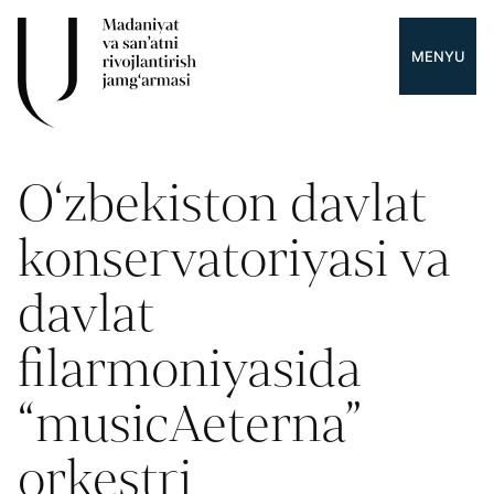
MENYU
O‘zbekiston davlat
konservatoriyasi va
davlat
filarmoniyasida
“musicAeterna”
orkestri