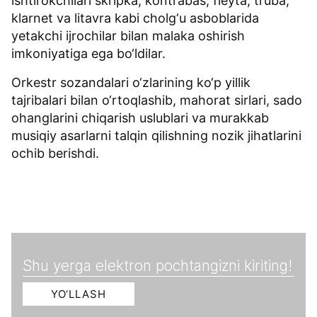
ishtirokchilari skripka, kontrabas, fleyta, truba,
klarnet va litavra kabi cholg‘u asboblarida
yetakchi ijrochilar bilan malaka oshirish
imkoniyatiga ega bo‘ldilar.
Orkestr sozandalari o‘zlarining ko‘p yillik
tajribalari bilan o‘rtoqlashib, mahorat sirlari, sado
ohanglarini chiqarish uslublari va murakkab
musiqiy asarlarni talqin qilishning nozik jihatlarini
ochib berishdi.