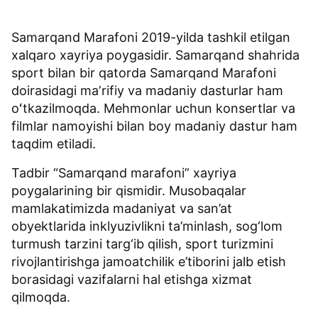
Samarqand Marafoni 2019-yilda tashkil etilgan
xalqaro xayriya poygasidir. Samarqand shahrida
sport bilan bir qatorda Samarqand Marafoni
doirasidagi maʼrifiy va madaniy dasturlar ham
oʻtkazilmoqda. Mehmonlar uchun konsertlar va
filmlar namoyishi bilan boy madaniy dastur ham
taqdim etiladi.
Tadbir “Samarqand marafoni” xayriya
poygalarining bir qismidir. Musobaqalar
mamlakatimizda madaniyat va san’at
obyektlarida inklyuzivlikni ta’minlash, sog‘lom
turmush tarzini targ‘ib qilish, sport turizmini
rivojlantirishga jamoatchilik e’tiborini jalb etish
borasidagi vazifalarni hal etishga xizmat
qilmoqda.