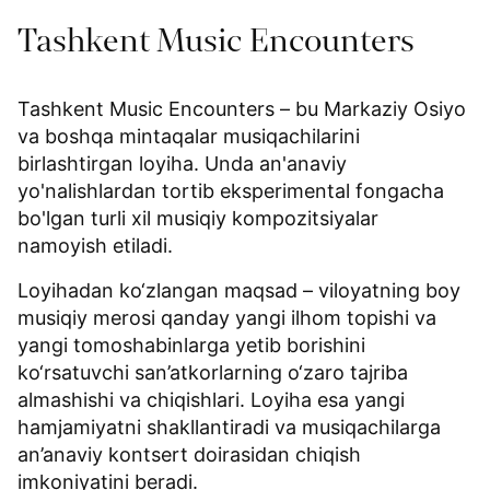
Tashkent Music Encounters
Tashkent Music Encounters – bu Markaziy Osiyo
va boshqa mintaqalar musiqachilarini
birlashtirgan loyiha. Unda an'anaviy
yo'nalishlardan tortib eksperimental fongacha
bo'lgan turli xil musiqiy kompozitsiyalar
namoyish etiladi.
Loyihadan ko‘zlangan maqsad – viloyatning boy
musiqiy merosi qanday yangi ilhom topishi va
yangi tomoshabinlarga yetib borishini
ko‘rsatuvchi san’atkorlarning o‘zaro tajriba
almashishi va chiqishlari. Loyiha esa yangi
hamjamiyatni shakllantiradi va musiqachilarga
an’anaviy kontsert doirasidan chiqish
imkoniyatini beradi.