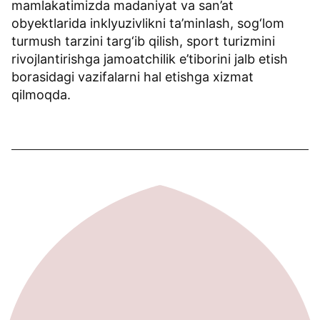
mamlakatimizda madaniyat va san’at
obyektlarida inklyuzivlikni ta’minlash, sog‘lom
turmush tarzini targ‘ib qilish, sport turizmini
rivojlantirishga jamoatchilik e’tiborini jalb etish
borasidagi vazifalarni hal etishga xizmat
qilmoqda.