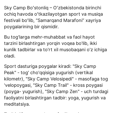
Sky Camp Boʻstonliq – Oʻzbekistonda birinchi
ochiq havoda oʻtkazilayotgan sport va musiqa
festivali boʻlib, “Samarqand Marafoni” xayriya
poygalarining bir qismidir.
Bu tog'larga mehr-muhabbat va faol hayot
tarzini birlashtirgan yorqin voqea bo'lib, ikki
kunlik tadbirlar va to'rt xil musobaqani o'z ichiga
oladi.
Sport dasturiga poygalar kiradi: "Sky Camp
Peak" - tog' cho'qqisiga yugurish (vertikal
kilometr), "Sky Camp Velosipedi" - masofaga tog
'velopoygasi, "Sky Camp Trail" - kross poygasi
(poyga- yugurish), "Sky Camp Zen" - uch turdagi
faoliyatni birlashtirgan tadbir: yoga, yugurish va
meditatsiya.