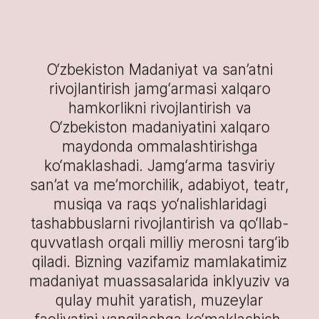
O‘zbekiston Madaniyat va san’atni
rivojlantirish jamg‘armasi xalqaro
hamkorlikni rivojlantirish va
O‘zbekiston madaniyatini xalqaro
maydonda ommalashtirishga
ko‘maklashadi. Jamg‘arma tasviriy
san’at va me’morchilik, adabiyot, teatr,
musiqa va raqs yo‘nalishlaridagi
tashabbuslarni rivojlantirish va qo‘llab-
quvvatlash orqali milliy merosni targ‘ib
qiladi. Bizning vazifamiz mamlakatimiz
madaniyat muassasalarida inklyuziv va
qulay muhit yaratish, muzeylar