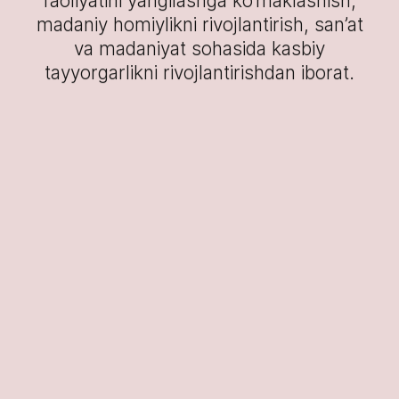
faoliyatini yangilashga ko‘maklashish,
madaniy homiylikni rivojlantirish, san’at
va madaniyat sohasida kasbiy
tayyorgarlikni rivojlantirishdan iborat.