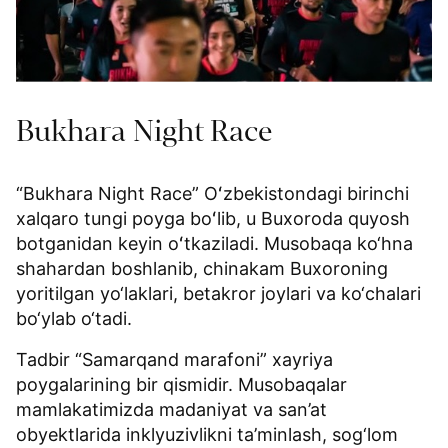
Bukhara Night Race
“Bukhara Night Race” Oʻzbekistondagi birinchi
xalqaro tungi poyga boʻlib, u Buxoroda quyosh
botganidan keyin oʻtkaziladi. Musobaqa ko‘hna
shahardan boshlanib, chinakam Buxoroning
yoritilgan yo‘laklari, betakror joylari va ko‘chalari
bo‘ylab o‘tadi.
Tadbir “Samarqand marafoni” xayriya
poygalarining bir qismidir. Musobaqalar
mamlakatimizda madaniyat va san’at
obyektlarida inklyuzivlikni ta’minlash, sog‘lom