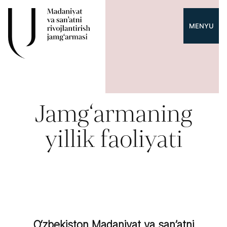
MENYU
Jamg‘armaning
yillik faoliyati
O‘zbekiston Madaniyat va san’atni