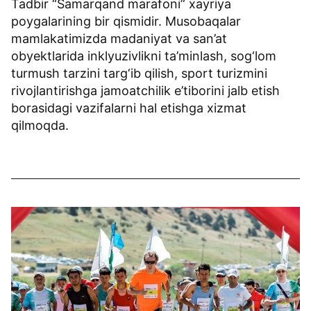
Tadbir “Samarqand marafoni” xayriya
poygalarining bir qismidir. Musobaqalar
mamlakatimizda madaniyat va san’at
obyektlarida inklyuzivlikni ta’minlash, sog‘lom
turmush tarzini targ‘ib qilish, sport turizmini
rivojlantirishga jamoatchilik e’tiborini jalb etish
borasidagi vazifalarni hal etishga xizmat
qilmoqda.