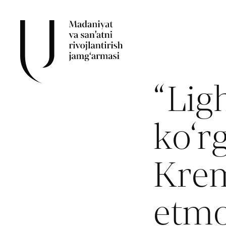
“Lig
ko‘r
Kre
etm