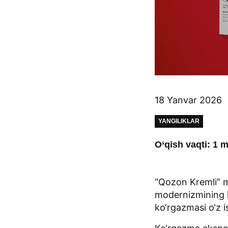
18 Yanvar 2026
YANGILIKLAR
O‘qish vaqti: 1 m
“Qozon Kremli” m
modernizmining k
ko‘rgazmasi o‘z 