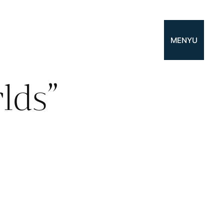
MENYU
lds”