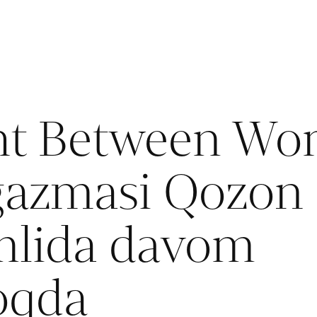
ht Between Wor
gazmasi Qozon
mlida davom
oqda