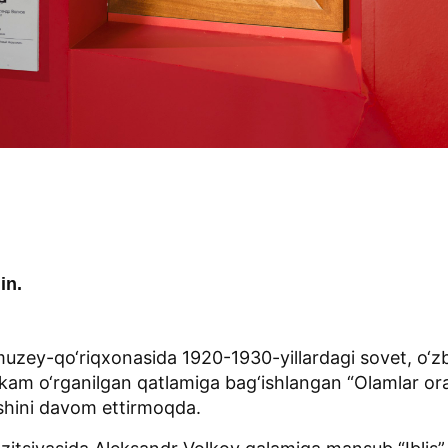
in.
uzey-qo‘riqxonasida 1920-1930-yillardagi sovet, o‘z
am o‘rganilgan qatlamiga bag‘ishlangan “Olamlar ora
ishini davom ettirmoqda.