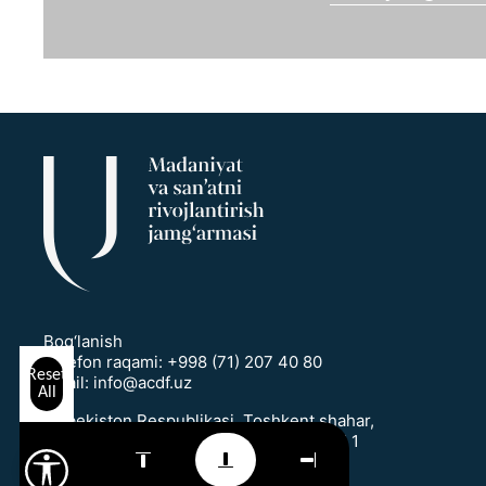
Bog‘lanish
Telefon raqami:
+998 (71) 207 40 80
Reset
Email:
info@acdf.uz
All
O‘zbekiston Respublikasi, Toshkent shahar,
Mirobod tumani, T.Shevchenko ko‘chasi 1