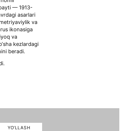
 nomli
 payti — 1913-
vrdagi asarlari
metriyaviylik va
a rus ikonasiga
tiyoq va
‘sha kezlardagi
ini beradi.
i.