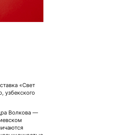
ставка «Свет
, узбекского
дра Волкова —
Киевском
личаются