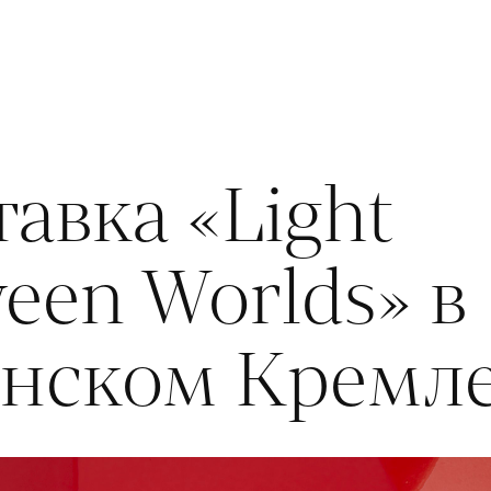
авка «Light
een Worlds» в
анском Кремл