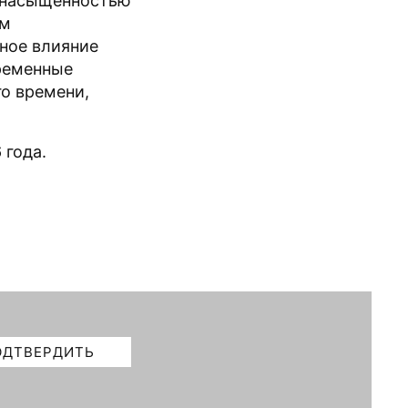
 насыщенностью
зм
рное влияние
ременные
го времени,
 года.