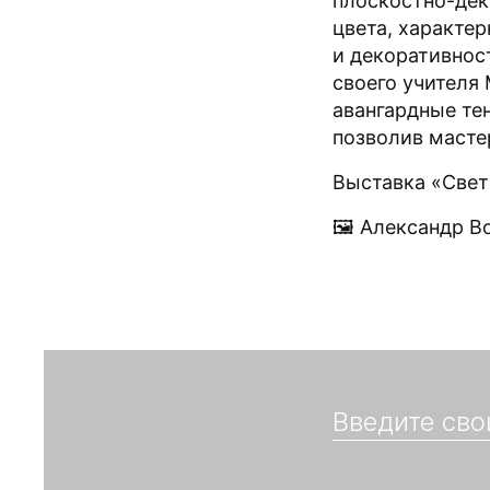
плоскостно-де
цвета, характе
и декоративност
своего учителя
авангардные те
позволив масте
Выставка «Свет
🖼 Александр Во