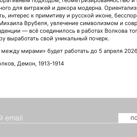
коративным подходом, геометризированностью и
рного для витражей и декора модерна. Ориентали
ь, интерес к примитиву и русской иконе, бесспо
 Михаила Врубеля, увлечение символизмом и сов
нденции — всё соединилось в работах Волкова то
ру выработать свой уникальный почерк.
 между мирами» будет работать до 5 апреля 2026
лков, Демон, 1913-1914