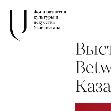
Выст
Betw
Каз