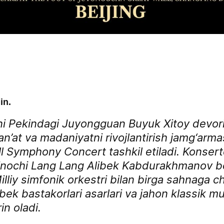
in.
i Pekindagi Juyongguan Buyuk Xitoy devori
an’at va madaniyatni rivojlantirish jamg‘arm
l Symphony Concert tashkil etiladi. Konse
nochi Lang Lang Alibek Kabdurakhmanov bo
lliy simfonik orkestri bilan birga sahnaga ch
ek bastakorlari asarlari va jahon klassik m
in oladi.