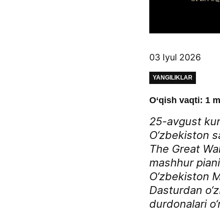
03 Iyul 2026
YANGILIKLAR
O‘qish vaqti: 1 m
25-avgust kun
O‘zbekiston s
The Great Wal
mashhur piani
O‘zbekiston Mi
Dasturdan o‘zb
durdonalari o‘r