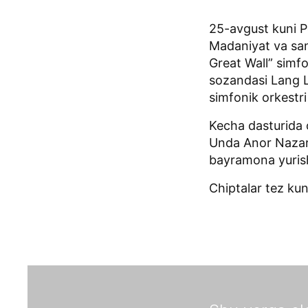
25-avgust kuni P
Madaniyat va san’
Great Wall” simf
sozandasi Lang L
simfonik orkestri 
Kecha dasturida 
Unda Anor Nazar
bayramona yurish
Chiptalar tez kun