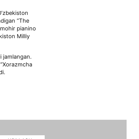
O‘zbekiston
ladigan “The
 mohir pianino
ston Milliy
i jamlangan.
g “Xorazmcha
i.