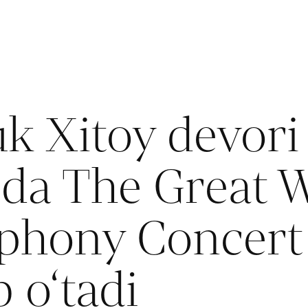
k Xitoy devori
ida The Great W
phony Concert
b o‘tadi