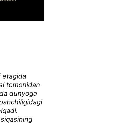
 etagida
asi tomonidan
rtda dunyoga
shchiligidagi
iqadi.
usiqasining