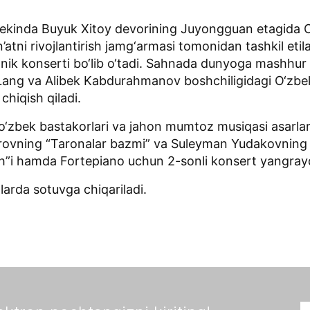
ekinda Buyuk Xitoy devorining Juyongguan etagida 
atni rivojlantirish jamg‘armasi tomonidan tashkil eti
onik konserti bo‘lib o‘tadi. Sahnada dunyoga mashhur
ang va Alibek Kabdurahmanov boshchiligidagi O‘zbeki
chiqish qiladi.
o‘zbek bastakorlari va jahon mumtoz musiqasi asarlar
ovning “Taronalar bazmi” va Suleyman Yudakovnin
”i hamda Fortepiano uchun 2-sonli konsert yangrayd
larda sotuvga chiqariladi.