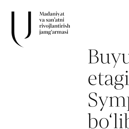
Buyu
etag
Sym
bo‘li