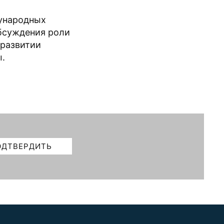
дународных
обсуждения роли
 развитии
ы.