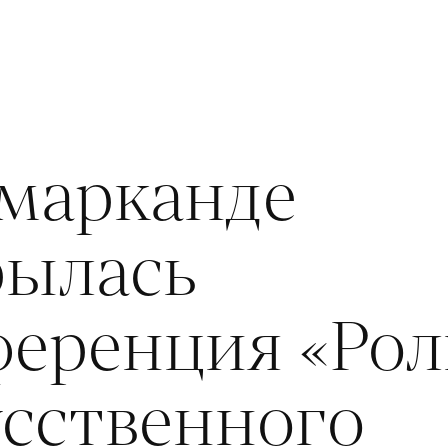
амарканде
рылась
ференция «Рол
усственного