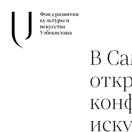
В С
отк
кон
иск