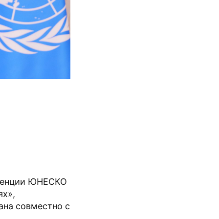
еренции ЮНЕСКО
ях»,
ана совместно с