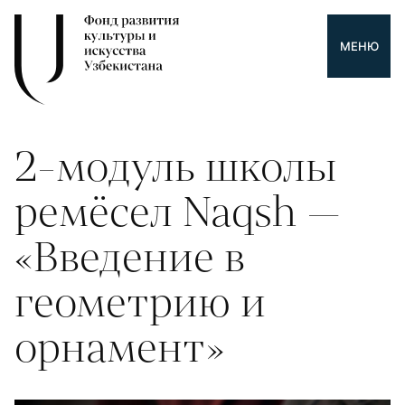
МЕНЮ
2-модуль школы
ремёсел Naqsh —
«Введение в
геометрию и
орнамент»