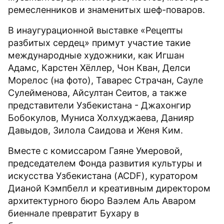
ремесленников и знаменитых шеф-поваров.
В инаугурационной выставке «Рецепты
разбитых сердец» примут участие такие
международные художники, как Игшан
Адамс, Карстен Хёллер, Чон Кван, Делси
Морелос (на фото), Таварес Страчан, Сауле
Сулейменова, Айсултан Сеитов, а также
представители Узбекистана - Джахонгир
Бобокулов, Муниса Холхуджаева, Данияр
Давыдов, Зилола Саидова и Женя Ким.
Вместе с комиссаром Гаяне Умеровой,
председателем Фонда развития культуры и
искусства Узбекистана (ACDF), куратором
Дианой Кэмпбелл и креативным директором
архитектурного бюро Ваэлем Аль Аваром
биеннале превратит Бухару в