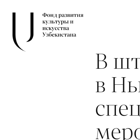
В ш
в Н
спе
мер