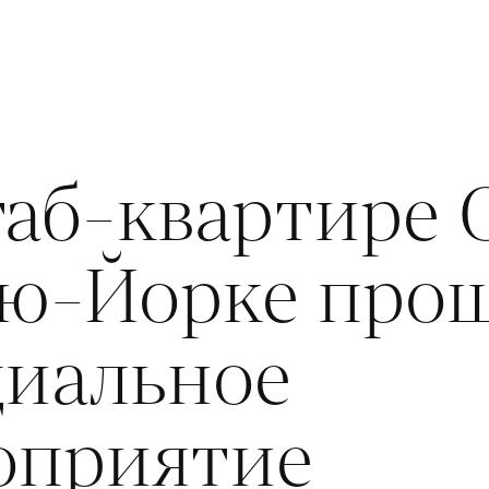
таб-квартире
ью-Йорке про
циальное
оприятие