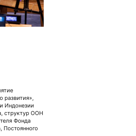
иятие
о развития»,
 и Индонезии
в, структур ООН
ателя Фонда
а, Постоянного