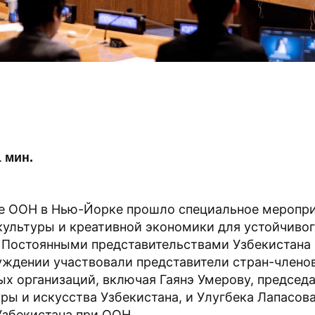
 мин.
е ООН в Нью-Йорке прошло специальное меропр
ультуры и креативной экономики для устойчивог
 Постоянными представительствами Узбекистана
уждении участвовали представители стран-члено
х организаций, включая Гаянэ Умерову, председ
ры и искусства Узбекистана, и Улугбека Лапасов
Узбекистана при ООН.