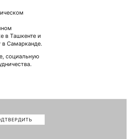
мическом
шном
е в Ташкенте и
 в Самарканде.
е, социальную
удничества.