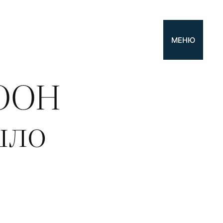
МЕНЮ
 ООН
шло