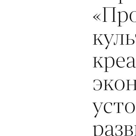
«Пр
кул
кре
эко
уст
разв