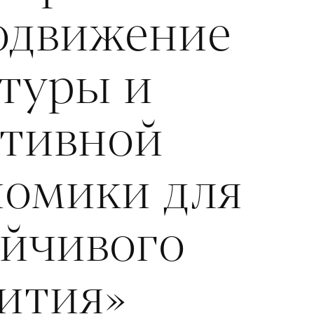
одвижение
ьтуры и
ативной
номики для
ойчивого
ития»