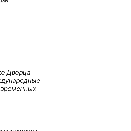
ке Дворца
ждународные
современных
льные артисты