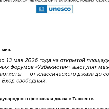
 мин.
по 13 мая 2026 года на открытой площад
ых форумов «Узбекистан» выступят ме
 артисты — от классического джаза до 
. Вход свободный.
ународного фестиваля джаза в Ташкенте.
 недель на сцене выступят международные и лока