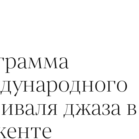
грамма
дународного
иваля джаза в
кенте