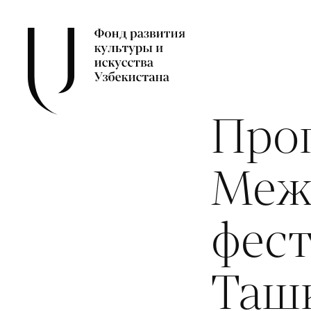
Про
Меж
фест
Таш